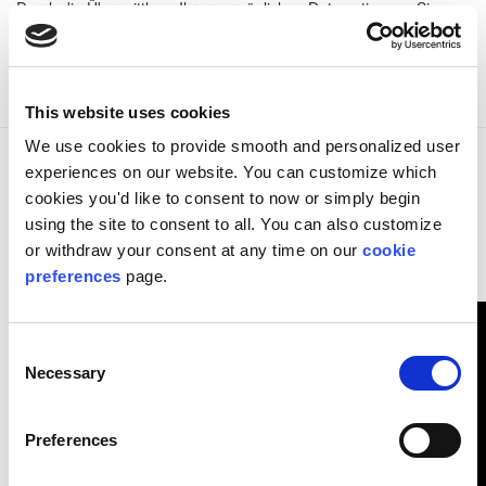
Durch die Übermittlung Ihrer persönlichen Daten stimmen Sie
dem Erhalt von E-Mails von XMPie zu. Sie können sich jederzeit
vom Empfang der E-Mail-Mitteilungen abmelden. Siehe unsere
Datenschutzrichtlinien
.
Verwandte Ressourcen
This website uses cookies
We use cookies to provide smooth and personalized user
experiences on our website. You can customize which
Das Rätsel der Personalisierung lösen: XMPie auf der Printing
cookies you'd like to consent to now or simply begin
United 2025
EINTRAG ANZEIGEN
using the site to consent to all. You can also customize
or withdraw your consent at any time on our
cookie
Kunden im Fokus: Latcham beschleunigt seinen Erfolg mit XMPie
preferences
page.
EINTRAG ANZEIGEN
Consent
Necessary
Selection
Preferences