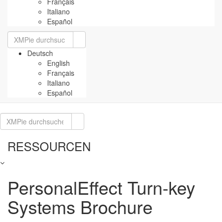
Français
Italiano
Español
Suchen
nach:
Deutsch
English
Français
Italiano
Español
Suchen
nach:
RESSOURCEN
PersonalEffect Turn-key
Systems Brochure