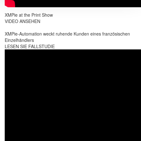
XMPie at the Print Show
VIDEO ANSEHEN
XMPie-Automation weckt ruhende Kunden eines französischen
Einzelhändlers
LESEN SIE FALLSTUDIE