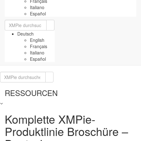
Français
Italiano
Español
Suchen
nach:
Deutsch
English
Français
Italiano
Español
Suchen
nach:
RESSOURCEN
Komplette XMPie-
Produktlinie Broschüre –