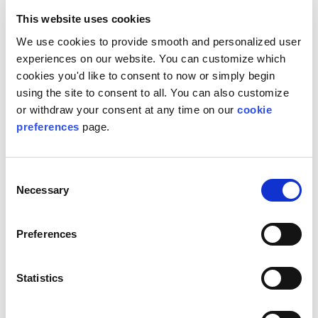
This website uses cookies
Komplette XMPie-Produktlinie
We use cookies to provide smooth and personalized user
Broschüre
experiences on our website. You can customize which
1 Datei(en)
1.02 MB
cookies you'd like to consent to now or simply begin
using the site to consent to all. You can also customize
Download
or withdraw your consent at any time on our
cookie
Füllen Sie das Formular zum Download
preferences
page.
Vorname*
Nachname*
E-Mail*
Firma*
Consent
Necessary
Selection
Land*:
Staat* (Kanada):
Preferences
Bundesstaat* (USA):
Ja, ich würde gerne Marketing-Mitteilungen über XMPie-
Statistics
Produkte, News und Events erhalten.s