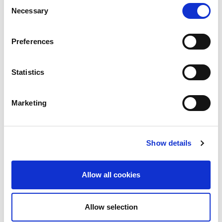
Consent
Necessary
Selection
Preferences
Statistics
Marketing
Anteprima e bozza
Controlla i record di ciascun destinatario in InDesign prima di
Show details
passare alla produzione.
Allow all cookies
Allow selection