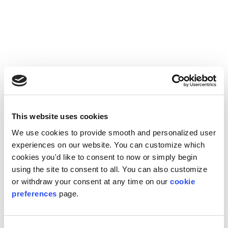
I dati nei grafici vengono adattati
This website uses cookies
automaticamente
We use cookies to provide smooth and personalized user
experiences on our website. You can customize which
Puoi ingrandire o rimpicciolire gli elementi dei tuoi grafici per
cookies you'd like to consent to now or simply begin
adattarli alle cornici grafiche create in InDesign.
using the site to consent to all. You can also customize
or withdraw your consent at any time on our
cookie
preferences
page.