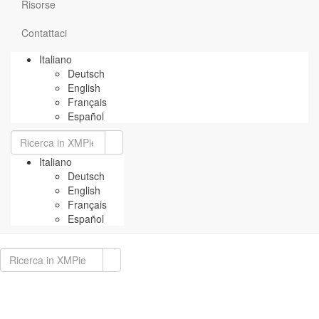
Risorse
Contattaci
Italiano
Deutsch
English
Français
Español
Cerca:
Italiano
Deutsch
English
Français
Español
Cerca: